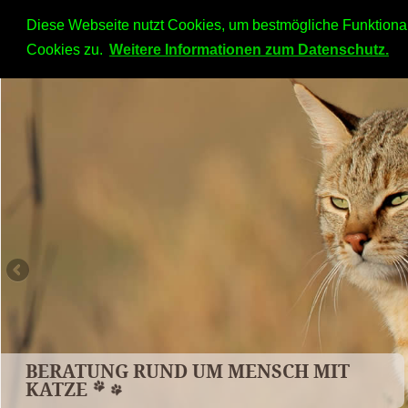
Diese Webseite nutzt Cookies, um bestmögliche Funktional
Startseite
Verhaltensberatung
BARF S
Cookies zu.
Weitere Informationen zum Datenschutz.
BERATUNG RUND UM MENSCH MIT
KATZE